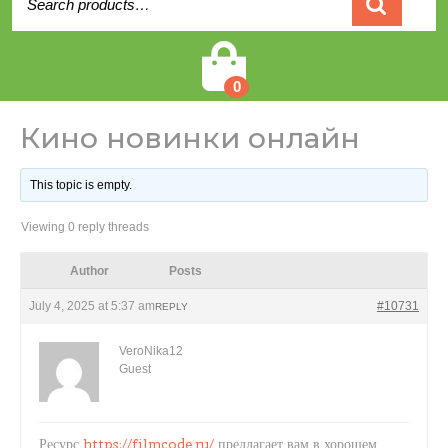
for:
Cart
0
Кино новинки онлайн
This topic is empty.
Viewing 0 reply threads
Author
Posts
July 4, 2025 at 5:37 am
#10731
REPLY
VeroNika12
Guest
Ресурс
https://filmcode.ru/
предлагает вам в хорошем