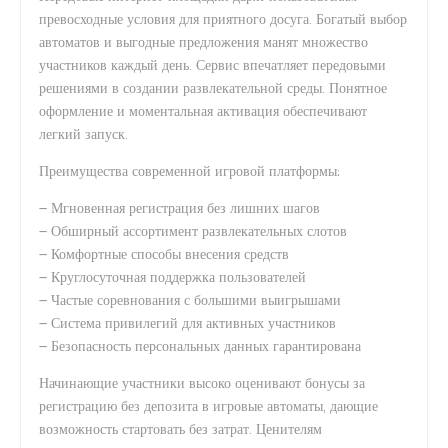
превосходные условия для приятного досуга. Богатый выбор
автоматов и выгодные предложения манят множество
участников каждый день. Сервис впечатляет передовыми
решениями в создании развлекательной среды. Понятное
оформление и моментальная активация обеспечивают
легкий запуск.
Преимущества современной игровой платформы:
– Мгновенная регистрация без лишних шагов
– Обширный ассортимент развлекательных слотов
– Комфортные способы внесения средств
– Круглосуточная поддержка пользователей
– Частые соревнования с большими выигрышами
– Система привилегий для активных участников
– Безопасность персональных данных гарантирована
Начинающие участники высоко оценивают бонусы за
регистрацию без депозита в игровые автоматы, дающие
возможность стартовать без затрат. Ценителям