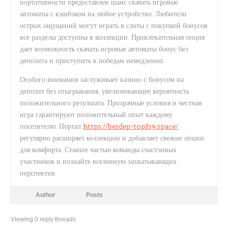
портативности предоставлен шанс скачать игровые
автоматы с кэшбэком на любое устройство. Любители
острых ощущений могут играть в слоты с покупкой бонусов
все разделы доступны в коллекции. Привлекательная опция
дает возможность скачать игровые автоматы бонус без
депозита и приступить к победам немедленно.
Особого внимания заслуживает казино с бонусом на
депозит без отыгрывания, увеличивающее вероятность
положительного результата. Прозрачные условия и честная
игра гарантируют положительный опыт каждому
посетителю. Портал
https://besdep-topfs9.space/
регулярно расширяет коллекцию и добавляет свежие опции
для комфорта. Станьте частью команды счастливых
участников и познайте вселенную захватывающих
перспектив.
Author
Posts
Viewing 0 reply threads