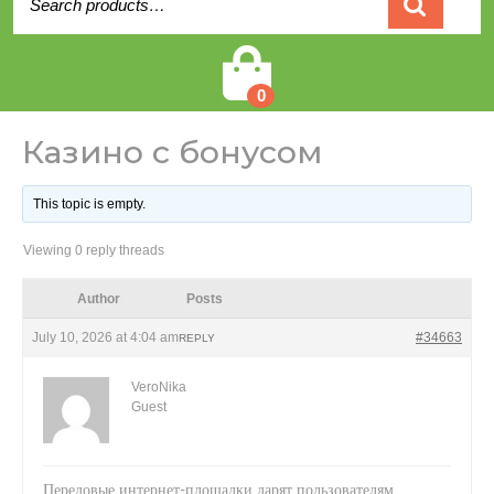
for:
Cart
0
Казино с бонусом
This topic is empty.
Viewing 0 reply threads
Author
Posts
July 10, 2026 at 4:04 am
#34663
REPLY
VeroNika
Guest
Передовые интернет-площадки дарят пользователям