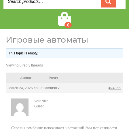
for:
Cart
0
Игровые автоматы
This topic is empty.
Viewing 0 reply threads
Author
Posts
March 24, 2026 at 8:32 am
#24355
REPLY
VeroNika
Guest
Сегодня гемблинг переживает настоящий бум популярности