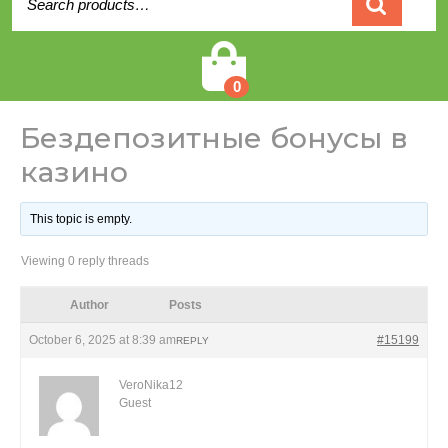
for:
Cart
0
Бездепозитные бонусы в
казино
This topic is empty.
Viewing 0 reply threads
Author
Posts
October 6, 2025 at 8:39 am
#15199
REPLY
VeroNika12
Guest