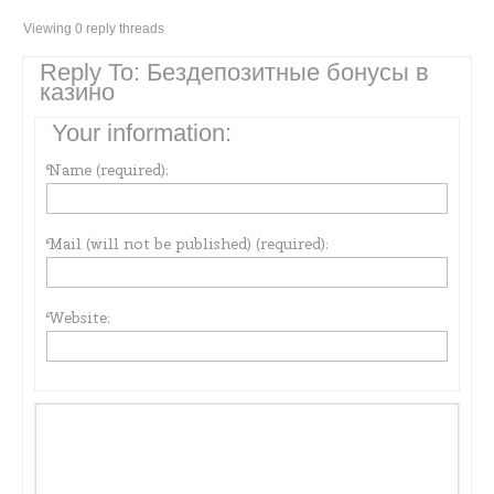
Viewing 0 reply threads
Reply To: Бездепозитные бонусы в
казино
Your information:
Name (required):
Mail (will not be published) (required):
Website: