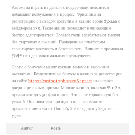
Автоматы играть на деньги с подарочным депозитом
добавляют возбуждения в процесс. Фриспины за
регистрацию с выводом доступны в казино вроде Sykaaa с
вейджером х35. Такие акции позволяют начинающим
быстро адаптироваться. Пользователи зарабатывают тысячи
без стартовых вложений. Проверенные платформы
гарантируют честность и безопасность. Начните с промокода
JOJO100 для максимальных преимуществ.
Слоты с бонусами манят яркими темами и высокими
выплатами. Бездепозитные бонусы в казино за регистрацию
на сайте
https://casinotopbonusi6.space/
открывают
двери к реальным призам. Многие казино, включая PinCo,
предлагают до 250 фриспинов. Это шанс сорвать куш без
усилий. Пользователи приходят снова за свежими
предложениями часто. Попробуйте сегодня и убедитесь в
удаче.
Author
Posts