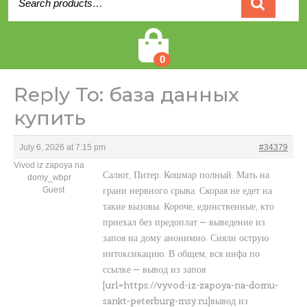
for:
Cart
0
Reply To: база данных
купить
July 6, 2026 at 7:15 pm
#34379
Vivod iz zapoya na
Салют, Питер. Кошмар полный. Мать на
domy_wbpr
грани нервного срыва. Скорая не едет на
Guest
такие вызовы. Короче, единственные, кто
приехал без предоплат — выведение из
запоя на дому анонимно. Сняли острую
интоксикацию. В общем, вся инфа по
ссылке — вывод из запоя
[url=https://vyvod-iz-zapoya-na-domu-
sankt-peterburg-msy.ru]вывод из