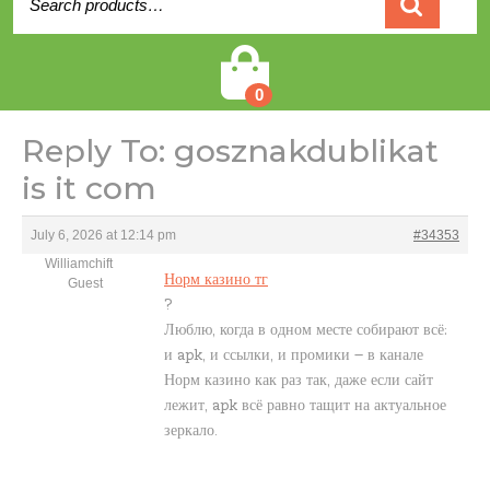
for:
Cart
0
Reply To: gosznakdublikat
is it com
July 6, 2026 at 12:14 pm
#34353
Williamchift
Норм казино тг
Guest
?
Люблю, когда в одном месте собирают всё:
и apk, и ссылки, и промики – в канале
Норм казино как раз так, даже если сайт
лежит, apk всё равно тащит на актуальное
зеркало.