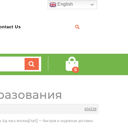
English
ontact Us
Cart
0
бразования
#34228
4 часа москва[/url] — быстрая и надежная доставка