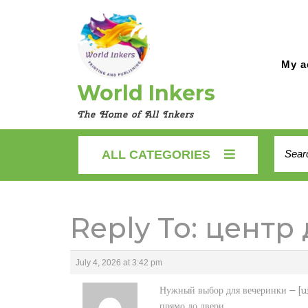
Skip
to
content
My a
World Inkers
The Home of All Inkers
Searc
ALL CATEGORIES
for:
Reply To: цент
July 4, 2026 at 3:42 pm
Нужный выбор для вечеринки — [ur
прямо до двери.