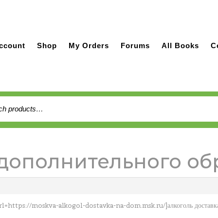
ccount
Shop
My Orders
Forums
All Books
C
h
р дополнительного о
l=https://moskva-alkogol-dostavka-na-dom.msk.ru/]алкоголь доставка 2