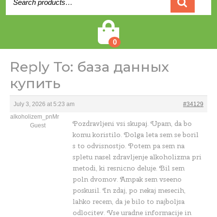
for:
Cart
0
Reply To: база данных
купить
July 3, 2026 at 5:23 am
#34129
alkoholizem_pnMr
Pozdravljeni vsi skupaj. Upam, da bo
Guest
komu koristilo. Dolga leta sem se boril
s to odvisnostjo. Potem pa sem na
spletu nasel zdravljenje alkoholizma pri
metodi, ki resnicno deluje. Bil sem
poln dvomov. Ampak sem vseeno
poskusil. In zdaj, po nekaj mesecih,
lahko recem, da je bilo to najboljsa
odlocitev. Vse uradne informacije in