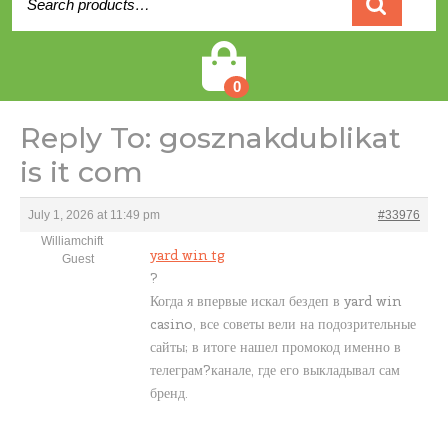
for:
Cart
0
Reply To: gosznakdublikat
is it com
July 1, 2026 at 11:49 pm
#33976
Williamchift
yard win tg
Guest
?
Когда я впервые искал бездеп в yard win
casino, все советы вели на подозрительные
сайты; в итоге нашел промокод именно в
телеграм?канале, где его выкладывал сам
бренд.