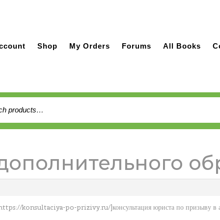
ccount
Shop
My Orders
Forums
All Books
C
h
р дополнительного о
ttps://konsultaciya-po-prizivy.ru/]консультация юриста по призыву в 