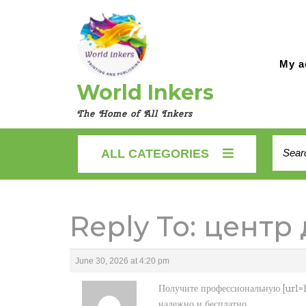
Skip
to
content
My a
World Inkers
The Home of All Inkers
Searc
ALL CATEGORIES
for:
Reply To: цент
June 30, 2026 at 4:20 pm
Получите профессиональную [url=h
надежно и бесплатно.