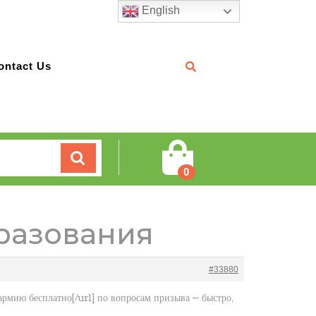
English
ontact Us
Cart
0
бразования
#33880
армию бесплатно[/url] по вопросам призыва — быстро,