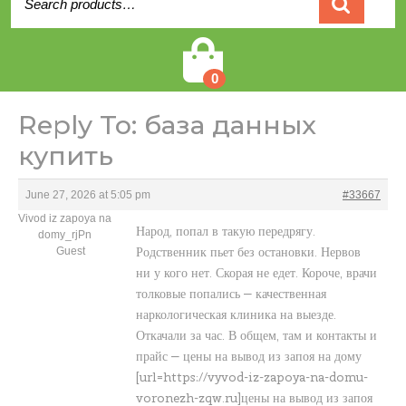
for:
Cart
0
Reply To: база данных
купить
June 27, 2026 at 5:05 pm
#33667
Vivod iz zapoya na
Народ, попал в такую передрягу.
domy_rjPn
Родственник пьет без остановки. Нервов
Guest
ни у кого нет. Скорая не едет. Короче, врачи
толковые попались — качественная
наркологическая клиника на выезде.
Откачали за час. В общем, там и контакты и
прайс — цены на вывод из запоя на дому
[url=https://vyvod-iz-zapoya-na-domu-
voronezh-zqw.ru]цены на вывод из запоя