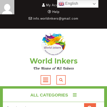
Skip
English
My
My Account
to
Account
Help
Help
content
info.worldinkers@gmail.com
World Inkers
The Home of All Inkers
Open
Button
ALL CATEGORIES
Search