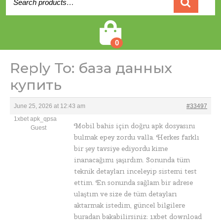
for:
Cart
0
Reply To: база данных
купить
June 25, 2026 at 12:43 am
#33497
1xbet apk_qpsa
Mobil bahis için doğru apk dosyasını
Guest
bulmak epey zordu valla. Herkes farklı
bir şey tavsiye ediyordu kime
inanacağımı şaşırdım. Sonunda tüm
teknik detayları inceleyip sistemi test
ettim. En sonunda sağlam bir adrese
ulaştım ve size de tüm detayları
aktarmak istedim, güncel bilgilere
buradan bakabilirsiniz: 1xbet download