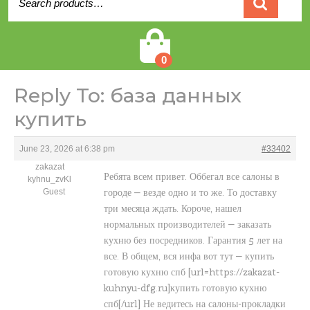
for:
Cart
0
Reply To: база данных
купить
June 23, 2026 at 6:38 pm
#33402
zakazat
Ребята всем привет. Оббегал все салоны в
kyhnu_zvKl
городе — везде одно и то же. То доставку
Guest
три месяца ждать. Короче, нашел
нормальных производителей — заказать
кухню без посредников. Гарантия 5 лет на
все. В общем, вся инфа вот тут — купить
готовую кухню спб [url=https://zakazat-
kuhnyu-dfg.ru]купить готовую кухню
спб[/url] Не ведитесь на салоны-прокладки