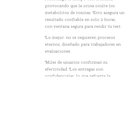
provocando que la orina oculte los
metabolitos de toxinas. Esto asegura un
resultado confiable en solo 2 horas,
con ventana segura para rendir tu test.
Lo mejor: no se requieren procesos
eternos, diseñado para trabajadores en
evaluaciones.
Miles de usuarios confirman su
efectividad. Los entregas son
confidenciales, lo que refuerza la
tranquilidad.
Cuando el examen no admite errores,
esta fórmula es la herramienta clave.