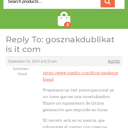
for:
Cart
0
Reply To: gosznakdublikat
is it com
September 10, 2025 at 8:15 pm
#13791
JuniorNes
https://www.tumblr.com/blog/candetox
Guest
blend
Prepararse un test preocupacional ya
no tiene que ser una incertidumbre.
Existe un suplemento de última
generación que responde en horas.
El secreto está en su mezcla, que
sobrecarga el cuerpo con creatina,