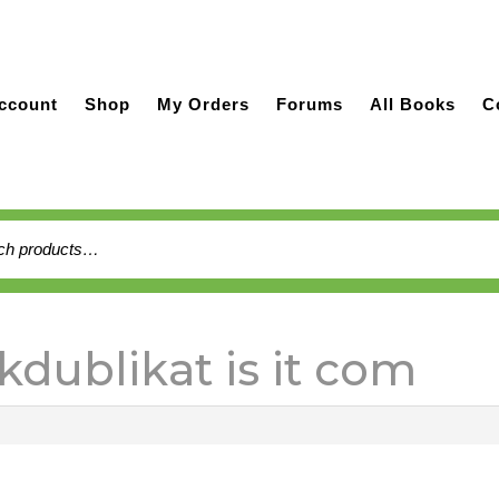
ccount
Shop
My Orders
Forums
All Books
C
h
kdublikat is it com