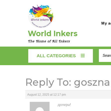
Skip
to
content
My a
World Inkers
The Home of All Inkers
Searc
ALL CATEGORIES
for:
Reply To: goszna
August 12, 2025 at 12:17 pm
дрочеры!