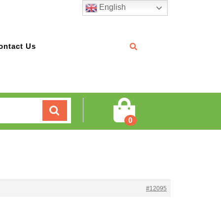
English
ontact Us
Cart
0
#12095