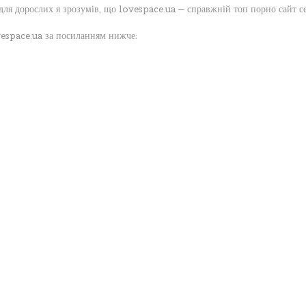
для дорослих я зрозумів, що lovespace.ua — справжній топ порно сайт се
vespace.ua за посиланням нижче: