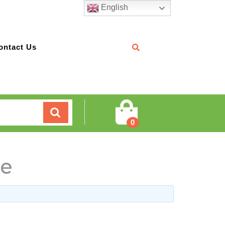
English
ontact Us
Cart
0
ке