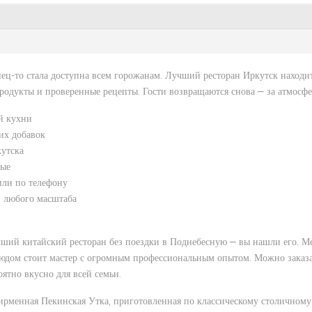
ец-то стала доступна всем горожанам. Лучший ресторан Иркутск находитс
родукты и проверенные рецепты. Гости возвращаются снова — за атмосфе
й кухни
их добавок
кутска
ные
или по телефону
 любого масштаба
ший китайский ресторан без поездки в Поднебесную — вы нашли его. Ме
людом стоит мастер с огромным профессиональным опытом. Можно заказа
оятно вкусно для всей семьи.
ирменная Пекинская Утка, приготовленная по классическому столичному р