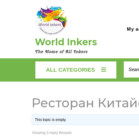
Skip
to
content
My a
World Inkers
The Home of All Inkers
Searc
ALL CATEGORIES
for:
Ресторан Китай
This topic is empty.
Viewing 0 reply threads