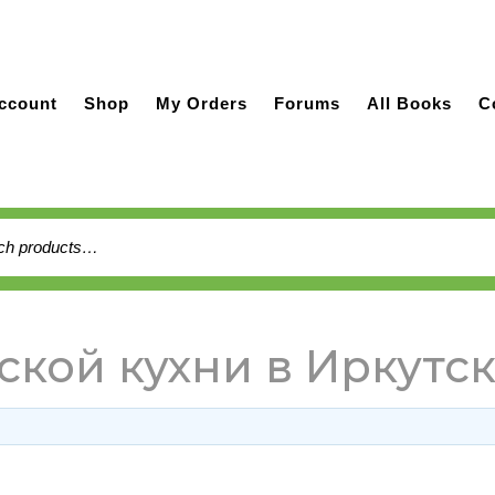
ccount
Shop
My Orders
Forums
All Books
C
h
ской кухни в Иркутс