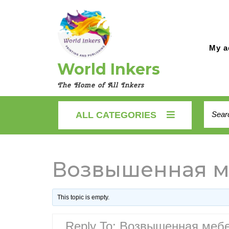
Skip
to
content
My a
World Inkers
The Home of All Inkers
Searc
ALL CATEGORIES
for:
Возвышенная м
This topic is empty.
Reply To: Возвышенная меб