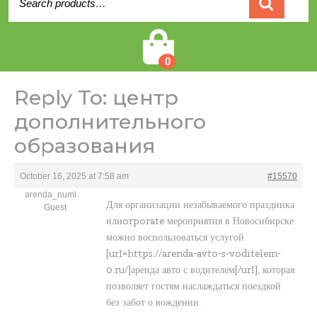
for:
Cart
0
Reply To: центр
дополнительного
образования
October 16, 2025 at 7:58 am
#15570
arenda_numl
Для организации незабываемого праздника
Guest
илиorporate мероприятия в Новосибирске
можно воспользоваться услугой
[url=https://arenda-avto-s-voditelem-
0.ru/]аренда авто с водителем[/url], которая
позволяет гостям наслаждаться поездкой
без забот о вождении.